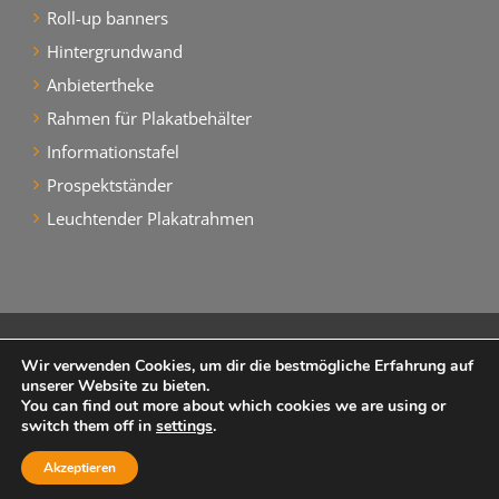
Roll-up banners
Hintergrundwand
Anbietertheke
Rahmen für Plakatbehälter
Informationstafel
Prospektständer
Leuchtender Plakatrahmen
CONINT-PRINT KFT. ALLE RECHTE VORBEHALTEN
Wir verwenden Cookies, um dir die bestmögliche Erfahrung auf
unserer Website zu bieten.
You can find out more about which cookies we are using or
HOMESIETE
ÜBER UNS
REFERENZEN
switch them off in
settings
.
NÜTZLICHE INFOS
KONTAKT
Akzeptieren