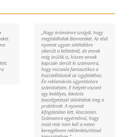
a
„Nagy örömömre szolgál, hogy
eket.
megtaláltalak Benneteket. Az első
lna
nyomat ugyan sötétebbre
sikerült a kelleténél, de ennek
még örülök is, hiszen ennek
ett.
kapcsán derült ki számomra,
lra
hogy micsoda fantasztikus a
hozzáállásotok az ügyfelekhez.
Én reklamációs ügyintézésre
számítottam. E helyett viszont
egy kedélyes, kávézós
beszélgetéssel oldottátok meg a
problémát. A nyomat
kifogástalan lett, köszönöm.
Számomra egyértelmű, hogy
most már nem kell a neten
keresgélnem reklámkészítéssel
kapcsolatban.”