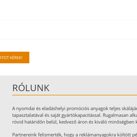
ATOT KÉREK!
RÓLUNK
A nyomdai és eladáshelyi promóciós anyagok teljes skáláján
tapasztalatával és saját gyártókapacitással. Rugalmasan 
rövid határidőn belül, kedvező áron és kiváló minőségben k
Partnereink felismerték, hogy a reklámanyagokra költött 