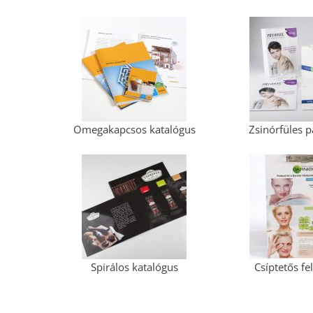
Omegakapcsos katalógus
Zsinórfüles p
Spirálos katalógus
Csíptetős fe