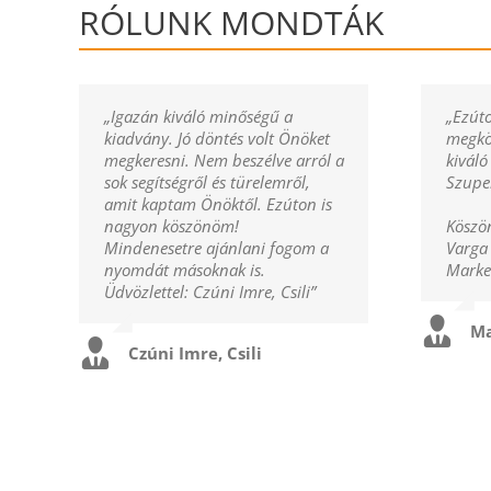
RÓLUNK MONDTÁK
„Igazán kiváló minőségű a
„Ezúto
kiadvány. Jó döntés volt Önöket
megkö
megkeresni. Nem beszélve arról a
kivál
sok segítségről és türelemről,
Szuper
amit kaptam Önöktől. Ezúton is
nagyon köszönöm!
Köszön
Mindenesetre ajánlani fogom a
Varga 
nyomdát másoknak is.
Market
Üdvözlettel: Czúni Imre, Csili”
Ma
Czúni Imre, Csili