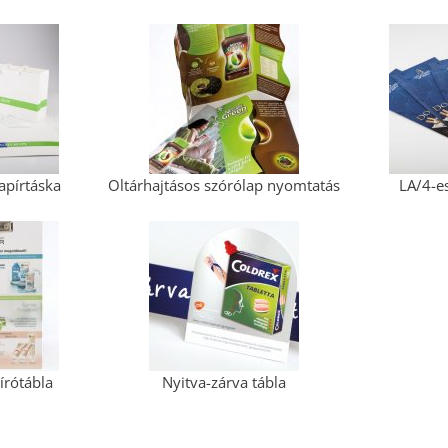
apírtáska
Oltárhajtásos szórólap nyomtatás
LA/4-es
lírótábla
Nyitva-zárva tábla