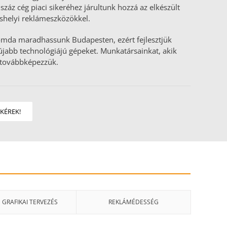
 száz cég piaci sikeréhez járultunk hozzá az elkészült
shelyi reklámeszközökkel.
nyomda maradhassunk Budapesten, ezért fejlesztjük
újabb technológiájú gépeket. Munkatársainkat, akik
 továbbképezzük.
KÉREK!
GRAFIKAI TERVEZÉS
REKLÁMÉDESSÉG