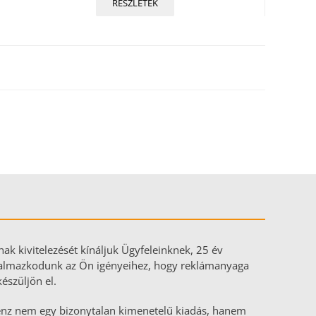
RÉSZLETEK
ak kivitelezését kínáljuk Ügyfeleinknek, 25 év
alkalmazkodunk az Ön igényeihez, hogy reklámanyaga
észüljön el.
pénz nem egy bizonytalan kimenetelű kiadás, hanem