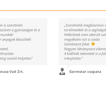
n is szeretném
„Szeretnénk megköszönni 
szönni a gyorsaságot és a
türelmeteket és a segítséget
ó munkát!
Nélkületek nem sikerült vo
 anyagok készültek!
megalkotni ezt a csoda
Gömbtartó falat
ettel,
Nagyon látványosra sikered
Krisztián
A kiállítók tekintetét is a fa
ing vezető helyettes”
irányította.”
tusz-Vad Zrt.
Germstar csapata